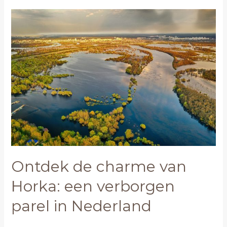
Ontdek
de
charme
van
Horka:
een
verborgen
parel
in
Nederland
Ontdek de charme van
Horka: een verborgen
parel in Nederland