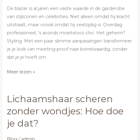
je
De blazer is al jaren een vaste waarde in de garderobe
je
van stijliconen en celebrities. Niet alleen omdat hij kracht
blazer
uitstraalt, maar vooral omdat hij veelzijdig is. Overdag
door
professioneel, ’s avonds moeiteloos chic. Het geheim?
tot
Styling. Met een paar slimme aanpassingen transformeer
’s
je je look van meeting-proof naar borrelwaardig, zonder
avonds
dat je je hoeft om
Meer lezen »
Lichaamshaar scheren
Lichaamshaar
scheren
zonder wondjes: Hoe doe
zonder
je dat?
wondjes:
Hoe
doe
Blog
/
admin