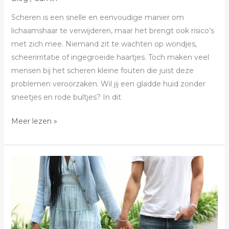
je
Scheren is een snelle en eenvoudige manier om
dat?
lichaamshaar te verwijderen, maar het brengt ook risico’s
met zich mee. Niemand zit te wachten op wondjes,
scheerirritatie of ingegroeide haartjes. Toch maken veel
mensen bij het scheren kleine fouten die juist deze
problemen veroorzaken. Wil jij een gladde huid zonder
sneetjes en rode bultjes? In dit
Meer lezen »
Stijl
en
comfort:
de
ultieme
gids