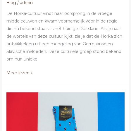
Blog
/
admin
De Horka-cultuur vindt haar oorsprong in de vroege
middeleeuwen en kwam voornamelijk voor in de regio
die nu bekend staat als het huidige Duitsland. Als je naar
de wortels van deze cultuur kijkt, zie je dat de Horka zich
ontwikkelden uit een mengeling van Germaanse en
Slavische invloeden. Deze culturele groep stond bekend
om hun unieke
Meer lezen »
Comfort
en
stijl:
de
beste