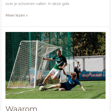
over je schoenen vallen. In deze gids
Meer lezen »
Waarom
scheenbeschermers
onmisbaar
zijn
op
het
voetbalveld
Waarom