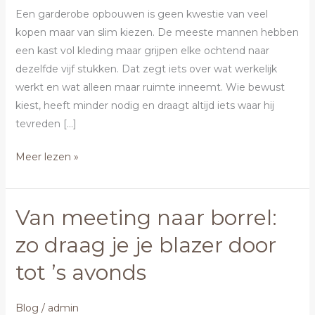
Een garderobe opbouwen is geen kwestie van veel
kopen maar van slim kiezen. De meeste mannen hebben
een kast vol kleding maar grijpen elke ochtend naar
dezelfde vijf stukken. Dat zegt iets over wat werkelijk
werkt en wat alleen maar ruimte inneemt. Wie bewust
kiest, heeft minder nodig en draagt altijd iets waar hij
tevreden […]
Meer lezen »
Van meeting naar borrel:
Van
meeting
zo draag je je blazer door
naar
tot ’s avonds
borrel:
zo
draag
Blog
/
admin