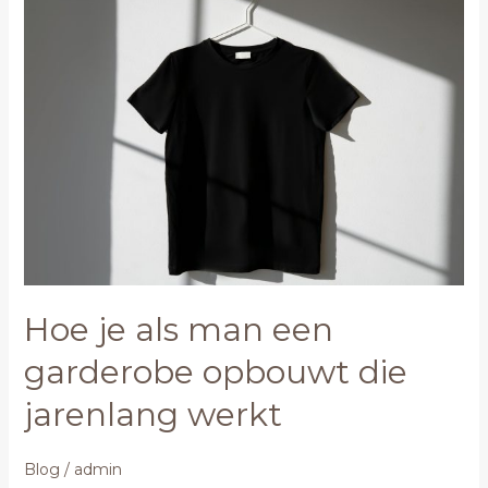
Hoe
je
als
man
een
garderobe
opbouwt
die
jarenlang
werkt
Hoe je als man een
garderobe opbouwt die
jarenlang werkt
Blog
/
admin