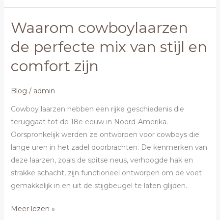
Waarom cowboylaarzen
Waarom
cowboylaarzen
de perfecte mix van stijl en
de
comfort zijn
perfecte
mix
van
Blog
/
admin
stijl
Cowboy laarzen hebben een rijke geschiedenis die
en
teruggaat tot de 18e eeuw in Noord-Amerika.
comfort
Oorspronkelijk werden ze ontworpen voor cowboys die
zijn
lange uren in het zadel doorbrachten. De kenmerken van
deze laarzen, zoals de spitse neus, verhoogde hak en
strakke schacht, zijn functioneel ontworpen om de voet
gemakkelijk in en uit de stijgbeugel te laten glijden.
Meer lezen »