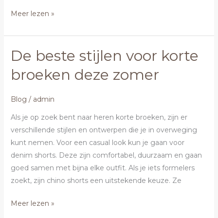
Meer lezen »
De beste stijlen voor korte
De
beste
broeken deze zomer
stijlen
voor
Blog
/
admin
korte
broeken
Als je op zoek bent naar heren korte broeken, zijn er
deze
verschillende stijlen en ontwerpen die je in overweging
zomer
kunt nemen. Voor een casual look kun je gaan voor
denim shorts. Deze zijn comfortabel, duurzaam en gaan
goed samen met bijna elke outfit. Als je iets formelers
zoekt, zijn chino shorts een uitstekende keuze. Ze
Meer lezen »