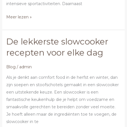
intensieve sportactiviteiten. Daarnaast
Meer lezen »
De lekkerste slowcooker
De
lekkerste
recepten voor elke dag
slowcooker
recepten
Blog
/
admin
voor
elke
Als je denkt aan comfort food in de herfst en winter, dan
dag
zijn soepen en stoofschotels gemaakt in een slowcooker
een uitstekende keuze. Een slowcooker is een
fantastische keukenhulp die je helpt om voedzame en
smaakvolle gerechten te bereiden zonder veel moeite.
Je hoeft alleen maar de ingrediënten toe te voegen, de
slowcooker in te