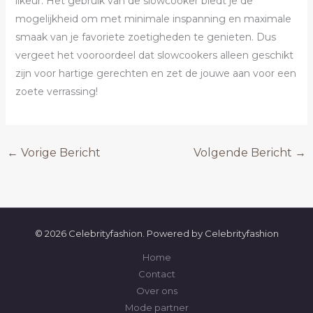
likeur. Het gebruik van de slowcooker biedt je de
mogelijkheid om met minimale inspanning en maximale
smaak van je favoriete zoetigheden te genieten. Dus
vergeet het vooroordeel dat slowcookers alleen geschikt
zijn voor hartige gerechten en zet de jouwe aan voor een
zoete verrassing!
←
Vorige Bericht
Volgende Bericht
→
© 2026 Celebrityfashion. Powered by Celebrityfashion
Home
Contact
Over ons
Mode partner