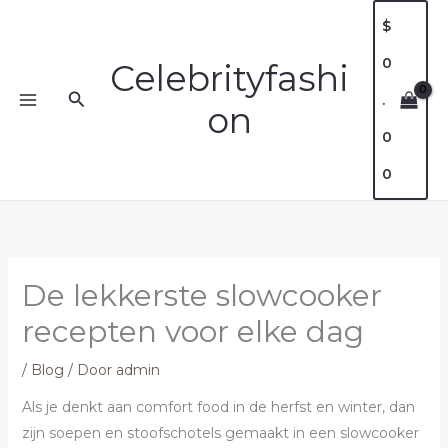
Ga
$
naar
0
de
Celebrityfashi
inhoud
Zoeken
.
on
0
0
De lekkerste slowcooker
recepten voor elke dag
/
Blog
/ Door
admin
Als je denkt aan comfort food in de herfst en winter, dan
zijn soepen en stoofschotels gemaakt in een slowcooker