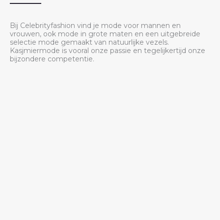
Bij Celebrityfashion vind je mode voor mannen en
vrouwen, ook mode in grote maten en een uitgebreide
selectie mode gemaakt van natuurlijke vezels.
Kasjmiermode is vooral onze passie en tegelijkertijd onze
bijzondere competentie.
Met name onze grote keuze aan damesmode laat niets te
wensen over: Of het nu gaat om damesblouses, blazers en
broeken voor de zakelijke look, casual dameshemden, vesten
en jeans voor dagelijks gebruik of elegante jurken en rokken
voor de avond en feestelijke gelegenheden - bij
Celebrityfashion vind je de juiste stijlen voor alle
gelegenheden. Naast hoogwaardige kleding vind je bij
Celebrityfashion ook trendy merkschoenen en accessoires
die je outfit de finishing touch geven. Ook bieden wij een
ruim assortiment woon- en woontextiel aan.