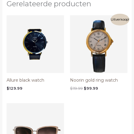
Gerelateerde producten
Oorspronkelijke
Huidige
Uitverkoop!
prijs
prijs
was:
is:
$119.99.
$99.99.
Allure black watch
Noorin gold ring watch
$
129.99
$
119.99
$
99.99