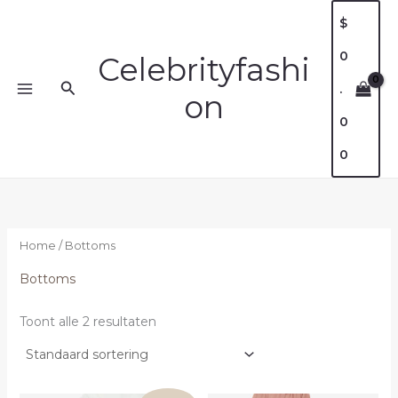
Ga
$
naar
0
de
Celebrityfashi
inhoud
Zoeken
.
on
0
0
Home
/ Bottoms
Bottoms
Toont alle 2 resultaten