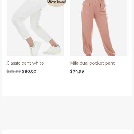
Oorspronkelijke
Huidige
Uitverkoop!
prijs
prijs
was:
is:
$89.99.
$80.00.
Classic pant white
Mila dual pocket pant
$
89.99
$
80.00
$
74.99